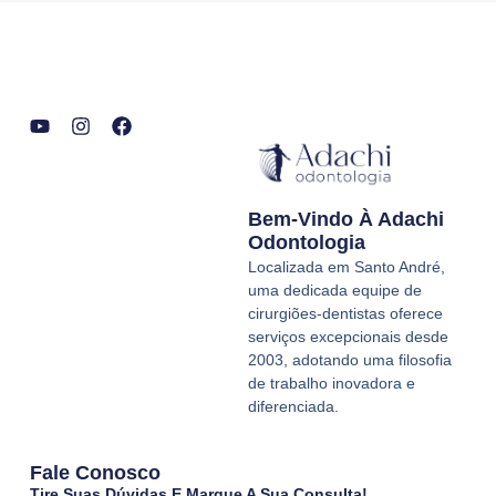
Y
I
F
o
n
a
u
s
c
t
t
e
Bem-Vindo À Adachi
u
a
b
b
g
o
Odontologia
e
r
o
Localizada em Santo André,
a
k
uma dedicada equipe de
m
cirurgiões-dentistas oferece
serviços excepcionais desde
2003, adotando uma filosofia
de trabalho inovadora e
diferenciada.
Fale Conosco
Tire Suas Dúvidas E Marque A Sua Consulta!