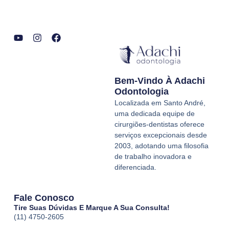
Y
I
F
o
n
a
u
s
c
t
t
e
Bem-Vindo À Adachi
u
a
b
b
g
o
Odontologia
e
r
o
Localizada em Santo André,
a
k
uma dedicada equipe de
m
cirurgiões-dentistas oferece
serviços excepcionais desde
2003, adotando uma filosofia
de trabalho inovadora e
diferenciada.
Fale Conosco
Tire Suas Dúvidas E Marque A Sua Consulta!
(11) 4750-2605