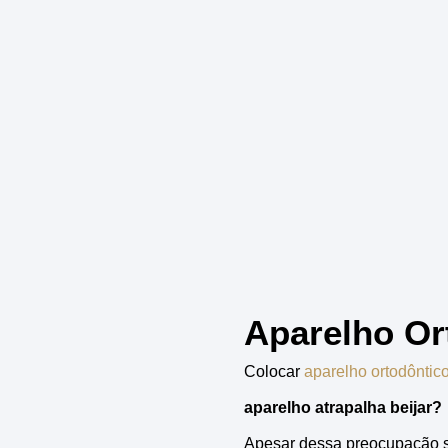
Aparelho Or
Colocar
aparelho ortodôntic
aparelho atrapalha beijar?
Apesar dessa preocupação s