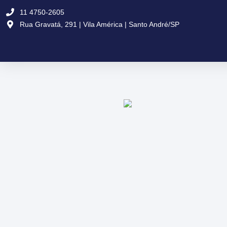
Ir
11 4750-2605
para
Rua Gravatá, 291 | Vila América | Santo André/SP
o
conteúdo