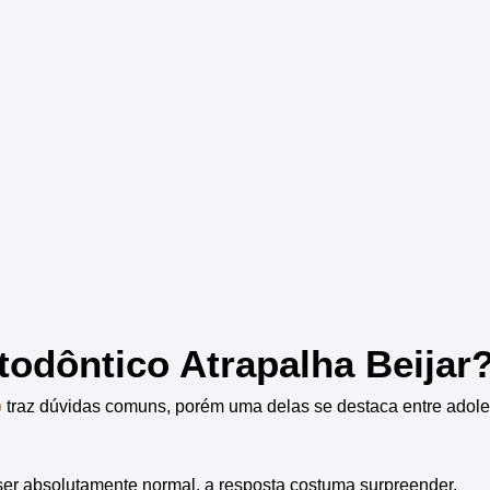
todôntico Atrapalha Beijar
o
traz dúvidas comuns, porém uma delas se destaca entre adole
er absolutamente normal, a resposta costuma surpreender.