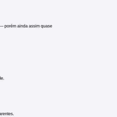
r — porém ainda assim quase
de.
arentes.