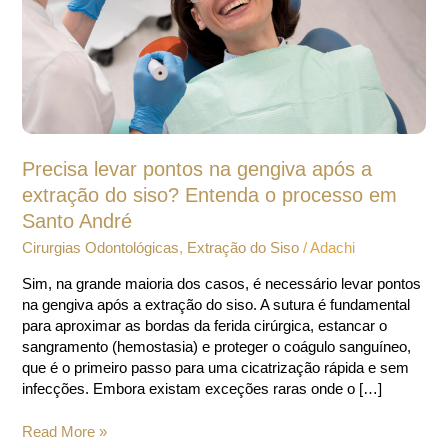
a
extração
do
siso?
Entenda
o
processo
em
Precisa levar pontos na gengiva após a
Santo
André
extração do siso? Entenda o processo em
Santo André
Cirurgias Odontológicas
,
Extração do Siso
/
Adachi
Sim, na grande maioria dos casos, é necessário levar pontos
na gengiva após a extração do siso. A sutura é fundamental
para aproximar as bordas da ferida cirúrgica, estancar o
sangramento (hemostasia) e proteger o coágulo sanguíneo,
que é o primeiro passo para uma cicatrização rápida e sem
infecções. Embora existam exceções raras onde o […]
Read More »