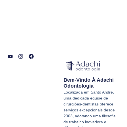
Y
I
F
o
n
a
u
s
c
t
t
e
Bem-Vindo À Adachi
u
a
b
b
g
o
Odontologia
e
r
o
Localizada em Santo André,
a
k
uma dedicada equipe de
m
cirurgiões-dentistas oferece
serviços excepcionais desde
2003, adotando uma filosofia
de trabalho inovadora e