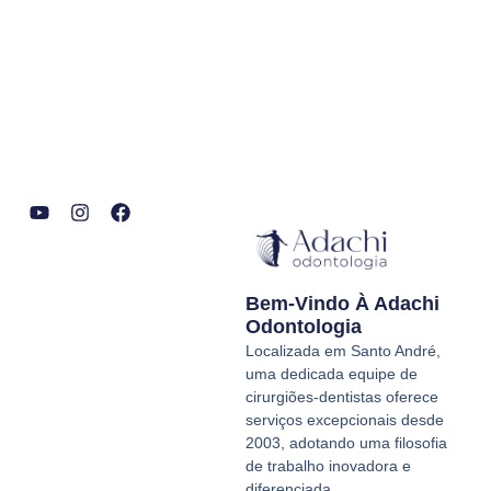
Y
I
F
o
n
a
u
s
c
t
t
e
Bem-Vindo À Adachi
u
a
b
b
g
o
Odontologia
e
r
o
Localizada em Santo André,
a
k
uma dedicada equipe de
m
cirurgiões-dentistas oferece
serviços excepcionais desde
2003, adotando uma filosofia
de trabalho inovadora e
diferenciada.