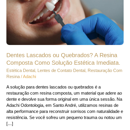
Resina
Composta
Como
Solução
Estética
Imediata.
Dentes Lascados ou Quebrados? A Resina
Composta Como Solução Estética Imediata.
Estética Dental
,
Lentes de Contato Dental
,
Restauração Com
Resina
/
Adachi
A solução para dentes lascados ou quebrados é a
restauração com resina composta, um material que adere ao
dente e devolve sua forma original em uma única sessão. Na
Adachi Odontologia, em Santo André, utilizamos resinas de
alta performance para reconstruir sorrisos com naturalidade e
resistência. Se você sofreu um pequeno trauma ou notou um
[…]