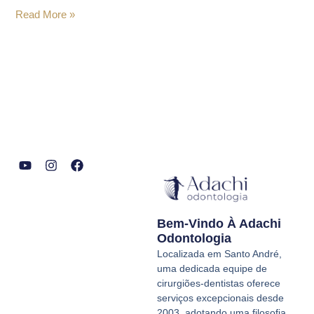
Read More »
Y
I
F
o
n
a
u
s
c
t
t
e
Bem-Vindo À Adachi
u
a
b
b
g
o
Odontologia
e
r
o
Localizada em Santo André,
a
k
uma dedicada equipe de
m
cirurgiões-dentistas oferece
serviços excepcionais desde
2003, adotando uma filosofia