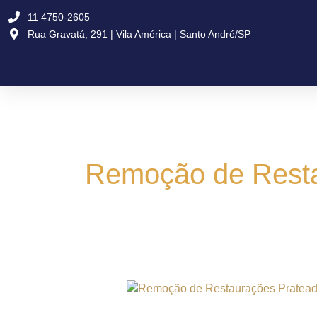
Ir
11 4750-2605
para
Rua Gravatá, 291 | Vila América | Santo André/SP
o
conteúdo
Remoção de Resta
Remoção
de