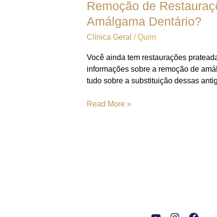
Restaurações
Remoção de Restauraçõ
Prateadas
Amálgama Dentário?
em
Clínica Geral
/
Quim
Santo
André:
Você ainda tem restaurações pratead
Por
informações sobre a remoção de amálg
Que
tudo sobre a substituição dessas anti
e
Como
Read More »
Substituir
o
Amálgama
Dentário?