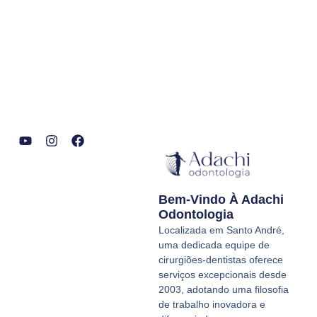
Y
I
F
o
n
a
u
s
c
t
t
e
Bem-Vindo À Adachi
u
a
b
b
g
o
Odontologia
e
r
o
Localizada em Santo André,
a
k
uma dedicada equipe de
m
cirurgiões-dentistas oferece
serviços excepcionais desde
2003, adotando uma filosofia
de trabalho inovadora e