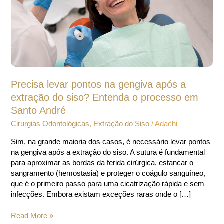
a
extração
do
siso?
Entenda
o
processo
em
Precisa levar pontos na gengiva após a
Santo
André
extração do siso? Entenda o processo em
Santo André
Cirurgias Odontológicas
,
Extração do Siso
/
Adachi
Sim, na grande maioria dos casos, é necessário levar pontos
na gengiva após a extração do siso. A sutura é fundamental
para aproximar as bordas da ferida cirúrgica, estancar o
sangramento (hemostasia) e proteger o coágulo sanguíneo,
que é o primeiro passo para uma cicatrização rápida e sem
infecções. Embora existam exceções raras onde o […]
Read More »