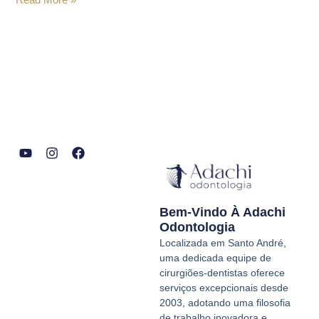
Y
I
F
o
n
a
u
s
c
t
t
e
Bem-Vindo À Adachi
u
a
b
b
g
o
Odontologia
e
r
o
Localizada em Santo André,
a
k
uma dedicada equipe de
m
cirurgiões-dentistas oferece
serviços excepcionais desde
2003, adotando uma filosofia
de trabalho inovadora e