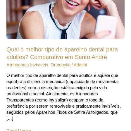
dental
para
adultos?
Comparativo
em
Santo
André
Qual o melhor tipo de aparelho dental para
adultos? Comparativo em Santo André
Alinhadores Invisíveis
,
Ortodontia
/
Adachi
O melhor tipo de aparelho dental para adultos é aquele que
equilibra a eficiência mecânica (capacidade de movimentar
os dentes) com a discrição estética exigida pela vida
profissional e social. Atualmente, os Alinhadores
Transparentes (como Invisalign) ocupam o topo da
preferência por serem removíveis e praticamente invisíveis,
seguidos pelos Aparelhos Fixos de Safira Autoligados, que
[…]
Read More »