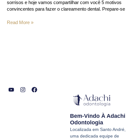
sorrisos e hoje vamos compartilhar com você 5 motivos
convincentes para fazer o clareamento dental. Prepare-se
Read More »
Y
I
F
o
n
a
u
s
c
t
t
e
Bem-Vindo À Adachi
u
a
b
b
g
o
Odontologia
e
r
o
Localizada em Santo André,
a
k
uma dedicada equipe de
m