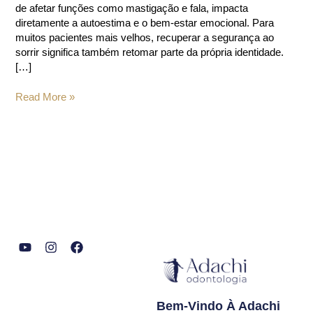
de afetar funções como mastigação e fala, impacta
diretamente a autoestima e o bem-estar emocional. Para
muitos pacientes mais velhos, recuperar a segurança ao
sorrir significa também retomar parte da própria identidade.
[…]
Read More »
Y
I
F
o
n
a
u
s
c
t
t
e
Bem-Vindo À Adachi
u
a
b