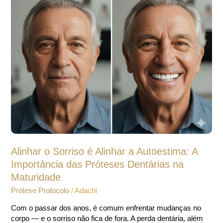
Autoestima:
A
Importância
das
Próteses
Dentárias
na
Maturidade
Alinhar o Sorriso é Alinhar a Autoestima: A
Importância das Próteses Dentárias na
Maturidade
Prótese Protocolo
/
Adachi
Com o passar dos anos, é comum enfrentar mudanças no
corpo — e o sorriso não fica de fora. A perda dentária, além