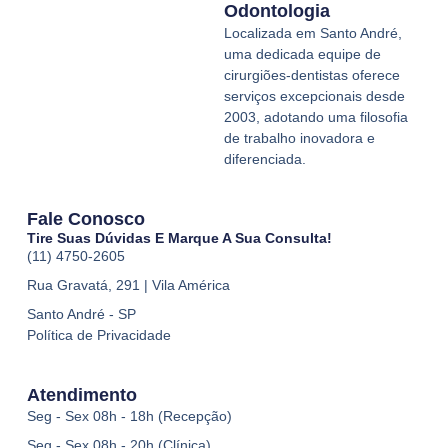
b
g
o
Odontologia
e
r
o
Localizada em Santo André,
a
k
uma dedicada equipe de
m
cirurgiões-dentistas oferece
serviços excepcionais desde
2003, adotando uma filosofia
de trabalho inovadora e
diferenciada.
Fale Conosco
Tire Suas Dúvidas E Marque A Sua Consulta!
(11) 4750-2605
Rua Gravatá, 291 | Vila América
Santo André - SP
Política de Privacidade
Atendimento
Seg - Sex 08h - 18h (Recepção)
Seg - Sex 08h - 20h (Clínica)